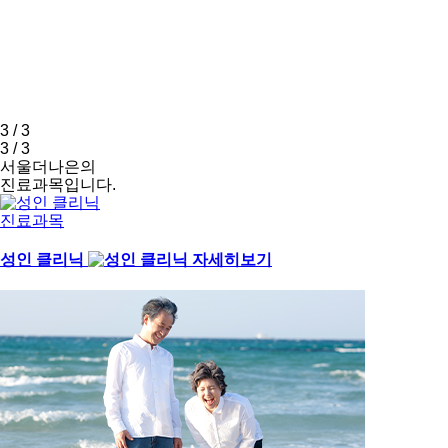
3
/
3
3
/
3
서울더나은의
진료과목
입니다.
진료과목
성인 클리닉