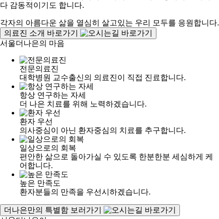
다
감동적이기도
합니다.
각자의
아름다운
삶을
열심히
살고있는
우리
모두를
응원합니다.
의료진 소개 바로가기
서울더나은의
마음
전문의료진
대학병원
교수출신의
의료진이
직접
진료합니다.
항상 연구하는 자세
더
나은
치료를
위해
노력하겠습니다.
환자 우선
의사중심이
아닌
환자중심의
치료를
추구합니다.
일상으로의 회복
편안한
삶으로
돌아가실
수
있도록
한분한분
세심하게
케
어합니다.
높은 만족도
환자분들의
만족을
우선시하겠습니다.
더나은만의 특별함 보러가기