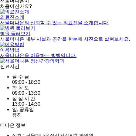
서울더나은이
처음이신가요?
의료진소개
서울더나은의
신뢰할
수
있는
의료진을
소개합니다.
병원 둘러보기
서울더나은
내부
시설과
공간을
한눈에
사진으로
살펴보세요.
이용방법
서울더나은을
이용하는
방법입니다.
진료시간
월
수
금
09:00 - 18:30
화
목
토
09:00 - 13:30
점
심
시
간
13:00 - 14:30
일,
공휴일
휴진
더나은 정보
상호 : 서울더나은정신건강의학과의원